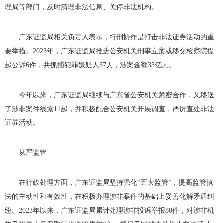
理局等部门，及时清理非法信息、关停非法机构。
广东证监局相关负责人表示，行刑协作是打击非法证券活动的重
要举措。
2023
年，广东证监局推进公安机关刑事立案或移交检察院提
起公诉
6
件，共抓捕犯罪嫌疑人
37
人，涉案金额
33
亿元。
今年以来，广东证监局继续与广东省公安机关紧密合作，又移送
了涉非案件线索
11
起，并积极配合公安机关开展调查，严厉查处非法
证券活动。
从严监管
在行政处理方面，广东证监局坚持强化“五大监管”，提高监管执
法的主动性和有效性，在积极办理涉非案件的基础上妥善化解矛盾纠
纷。
2023
年以来，广东证监局累计处理涉非投诉举报
80
件，对涉非机