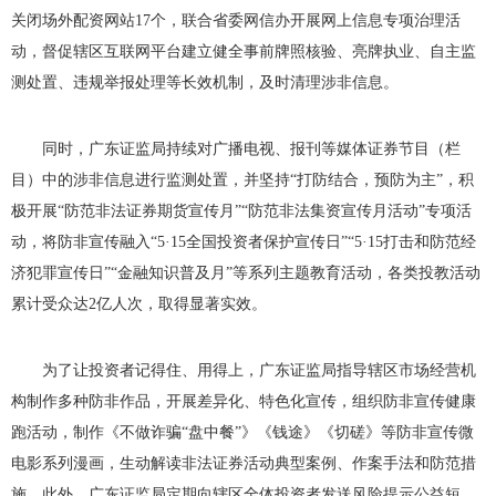
关闭场外配资网站
17
个，联合省委网信办开展网上信息专项治理活
动，督促辖区互联网平台建立健全事前牌照核验、亮牌执业、自主监
测处置、违规举报处理等长效机制，及时清理涉非信息。
同时，广东证监局持续对广播电视、报刊等媒体证券节目（栏
目）中的涉非信息进行监测处置，并坚持“打防结合，预防为主”，积
极开展“防范非法证券期货宣传月”“防范非法集资宣传月活动”专项活
动，将防非宣传融入“
5
·
15
全国投资者保护宣传日”“
5
·
15
打击和防范经
济犯罪宣传日”“金融知识普及月”等系列主题教育活动，各类投教活动
累计受众达
2
亿人次，取得显著实效。
为了让投资者记得住、用得上，广东证监局指导辖区市场经营机
构制作多种防非作品，开展差异化、特色化宣传，组织防非宣传健康
跑活动，制作《不做诈骗“盘中餐”》《钱途》《切磋》等防非宣传微
电影系列漫画，生动解读非法证券活动典型案例、作案手法和防范措
施。此外，广东证监局定期向辖区全体投资者发送风险提示公益短