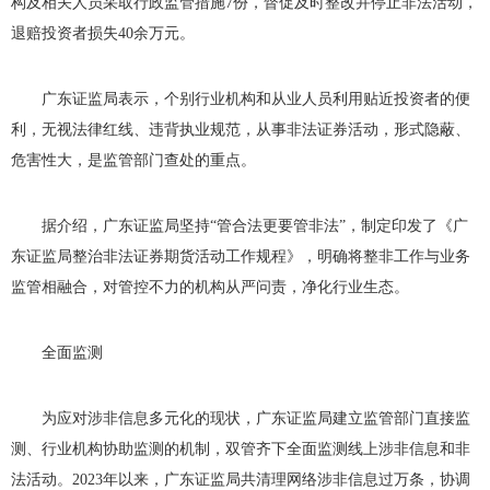
构及相关人员采取行政监管措施
7
份，督促及时整改并停止非法活动，
退赔投资者损失
40
余万元。
广东证监局表示，个别行业机构和从业人员利用贴近投资者的便
利，无视法律红线、违背执业规范，从事非法证券活动，形式隐蔽、
危害性大，是监管部门查处的重点。
据介绍，广东证监局坚持“管合法更要管非法”，制定印发了《广
东证监局整治非法证券期货活动工作规程》，明确将整非工作与业务
监管相融合，对管控不力的机构从严问责，净化行业生态。
全面监测
为应对涉非信息多元化的现状，广东证监局建立监管部门直接监
测、行业机构协助监测的机制，双管齐下全面监测线上涉非信息和非
法活动。
2023
年以来，广东证监局共清理网络涉非信息过万条，协调