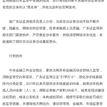
监局根据日常监管中掌握的情况，合计将
4
批
89
家不具备经营证券业务
资质的主体列入“黑名单”，并依法及时在官网发布。
据广东证监局相关负责人介绍，当前非法证券活动手段不断升
级，隐蔽化、网络化特征明显，投资者极易上当受骗。广东证监局和
相关部门紧密协作，严厉查处涉非案件，持续清理网络涉非信息，有
效遏制了辖区非法证券活动蔓延势头。
行刑协作
中央金融工作会议指出，要依法将所有金融活动全部纳入监管，
消除监管空白和盲区。广东证监局立足“打早打小”，强化涉非线索摸
排与分类处置，
2023
年以来共摸排涉非线索超
4000
条，核查涉非机构
或人员
60
余家（人）次，调取证券账户资料
200
余个。核查发现涉嫌违
法犯罪的，移送公安机关；未构成犯罪的，视情节采取行政处罚或行
政监管措施，并通报地方网信办、通信管理局、金融局、市场监督管