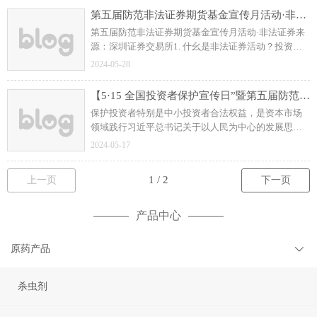
关；
第五届防范非法证券期货基金宣传月活动·非法证券
第五届防范非法证券期货基金宣传月活动·非法证券来
源：深圳证券交易所1. 什幺是非法证券活动？投资者
买卖股票只能在依法设立的证券交易场所进行，不能
2024-05-28
在非法设立的场所或机构进行股票买卖。 （4）
透支交易。
【5·15 全国投资者保护宣传日”暨第五届防范非法证券期货基金宣传月】吴清主席在 2024 年“5·15 全国投资者保护宣传日”活动上的致辞
保护投资者特别是中小投资者合法权益，是资本市场
领域践行习近平总书记关于以人民为中心的发展思想
的具体体现。我们将一以贯之抓好落实，把投资者保
2024-05-17
护贯穿于资本市场制度建设和监管执法的全流程各方
面。
上一页
下一页
产品中心
原药产品
杀虫剂