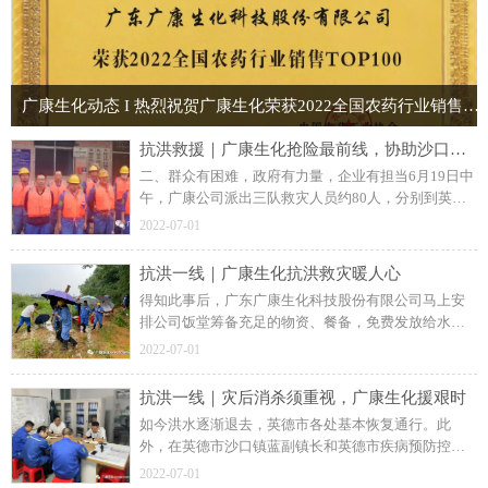
广康生化动态 I 热烈祝贺广康生化荣获2022全国农药行业销售TOP100称号
抗洪救援｜广康生化抢险最前线，协助沙口镇府全力救援
二、群众有困难，政府有力量，企业有担当6月19日中
午，广康公司派出三队救灾人员约80人，分别到英德
市沙口镇三个地方进行抢险救灾，其中包括红丰村、
2022-07-01
莲塘小区、长江坝村被洪水围困严重地区。
抗洪一线｜广康生化抗洪救灾暖人心
得知此事后，广东广康生化科技股份有限公司马上安
排公司饭堂筹备充足的物资、餐备，免费发放给水灾
期间周边受灾居民，希望让群众感受到灾难无情、人
2022-07-01
间有爱，大家携手一起走，遇到困难勿担忧！
抗洪一线｜灾后消杀须重视，广康生化援艰时
如今洪水逐渐退去，英德市各处基本恢复通行。此
外，在英德市沙口镇蓝副镇长和英德市疾病预防控制
中心工作人员的指导下，广康生化立即组织约36人的
2022-07-01